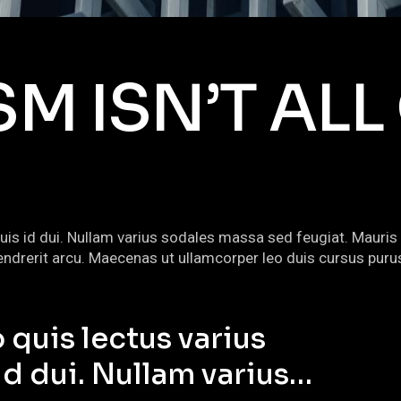
SM ISN’T AL
quis id dui. Nullam varius sodales massa sed feugiat. Mauris 
s hendrerit arcu. Maecenas ut ullamcorper leo duis cursus p
 quis lectus varius
 id dui. Nullam varius…