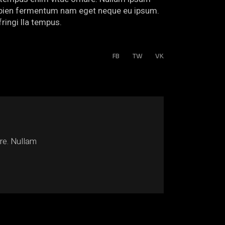
 sapien fermentum nam eget neque eu ipsum.
ringi lla tempus.
FB
TW
VK
are. Nullam