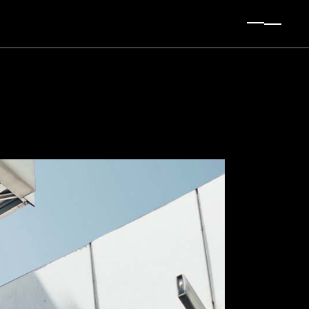
t Sidebar
 Sidebar
Sidebar
ingle
es