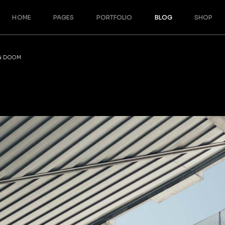
HOME
PAGES
PORTFOLIO
BLOG
SHOP
Main Home
About Us
Blog Right Sidebar
Shop Righ
 & DOOM
Split Slider Showcase
Our Team
Blog Left Sidebar
Shop Left
Designer Furniture
Meet The Crew
Blog No Sidebar
Shop No 
Interactive Project Rows
About Me
Post Formats
Product S
Architecture Studio
Our Services
Shop Pag
Cascading Portfolio
Our Partners
Architecture Bureau
Contact Us
Architecture Portfolio
Get In Touch
Fullscreen Slider
Coming Soon
Landing