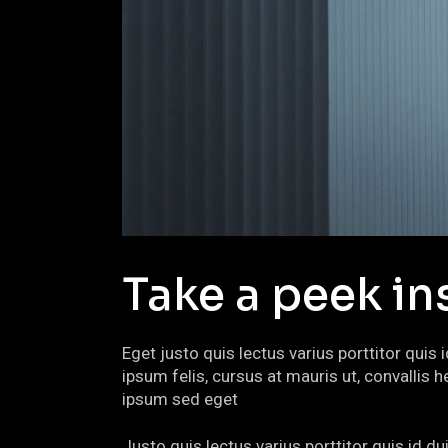
Take a peek in
Eget justo quis lectus varius porttitor quis
ipsum felis, cursus at mauris ut, convalli
ipsum sed eget
Justo quis lectus varius porttitor quis id d