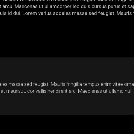
erit arcu. Maecenas ut ullamcorper leo duis cursus purus et
quis id dui. Lorem varius sodales massa sed feugiat. Mauris f
les massa sed feugiat. Mauris fringilla tempus enim vitae orn
 at maurisut, convallis hendirerit arc. Maec enas ut ullamc null.