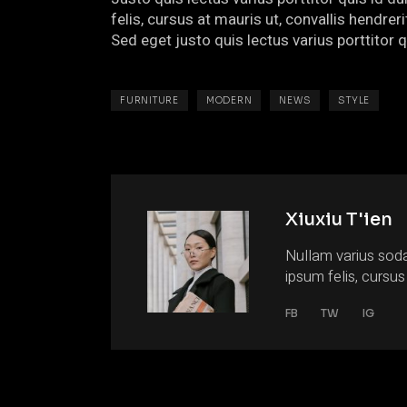
felis, cursus at mauris ut, convallis hendr
Sed eget justo quis lectus varius porttitor 
FURNITURE
MODERN
NEWS
STYLE
Xiuxiu T'ien
Nullam varius soda
ipsum felis, cursus
FB
TW
IG