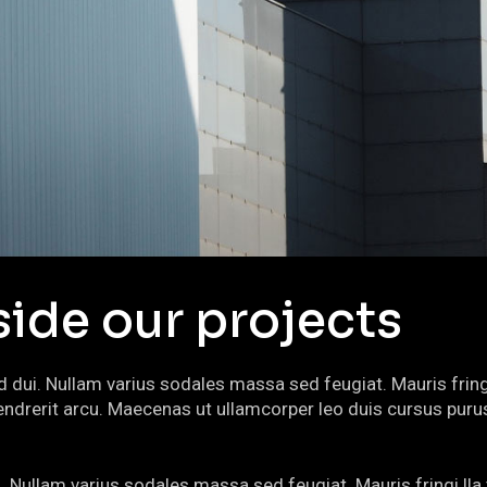
side our projects
 id dui. Nullam varius sodales massa sed feugiat. Mauris frin
s hendrerit arcu. Maecenas ut ullamcorper leo duis cursus p
ui. Nullam varius sodales massa sed feugiat. Mauris fringi l